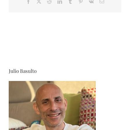
Facebook
X
Reddit
LinkedIn
Tumblr
Pinterest
Vk
Correo
electrónico
Julio Basulto