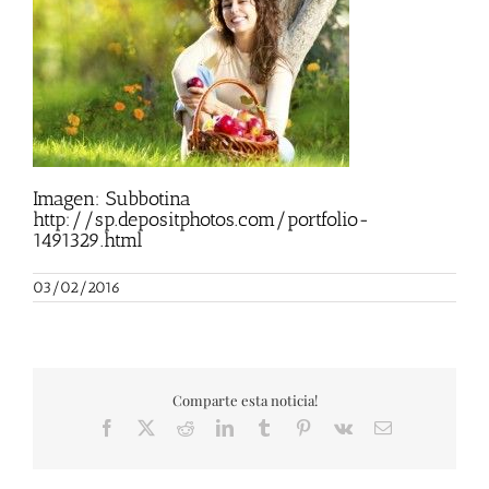
Imagen: Subbotina
http://sp.depositphotos.com/portfolio-
1491329.html
03/02/2016
Comparte esta noticia!
Facebook
X
Reddit
LinkedIn
Tumblr
Pinterest
Vk
Correo
electrónico