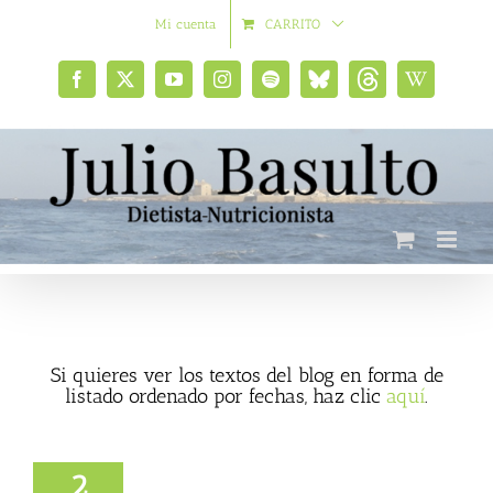
Saltar
Mi cuenta
CARRITO
al
contenido
Facebook
X
YouTube
Instagram
Spotify
Bluesky
Threads
Wikipedia
social
Si quieres ver los textos del blog en forma de
listado ordenado por fechas, haz clic
aquí
.
2