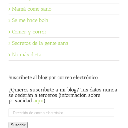
Mamá come sano
Se me hace bola
Comer y correr
Secretos de la gente sana
No más dieta
Suscríbete al blog por correo electrónico
¿Quieres suscribirte a mi blog? Tus datos nunca
se cederán a terceros (información sobre
privacidad
aqui
).
Dirección
de
correo
Suscribir
electrónico