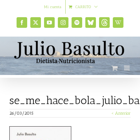
Saltar
Mi cuenta
CARRITO
al
contenido
Facebook
X
YouTube
Instagram
Spotify
Bluesky
Threads
Wikipedia
social
se_me_hace_bola_julio_ba
26/03/2015
< Anterior