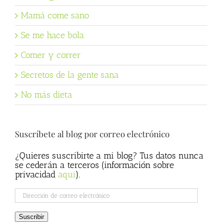
Mamá come sano
Se me hace bola
Comer y correr
Secretos de la gente sana
No más dieta
Suscríbete al blog por correo electrónico
¿Quieres suscribirte a mi blog? Tus datos nunca
se cederán a terceros (información sobre
privacidad
aqui
).
Dirección
de
correo
Suscribir
electrónico