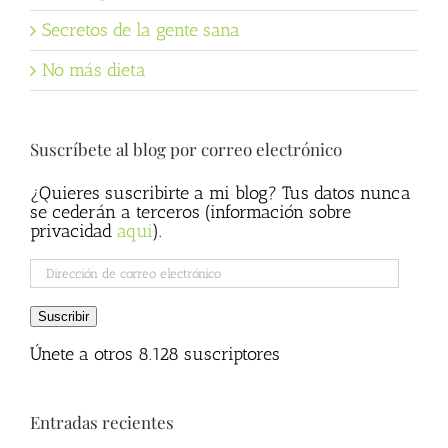
Secretos de la gente sana
No más dieta
Suscríbete al blog por correo electrónico
¿Quieres suscribirte a mi blog? Tus datos nunca
se cederán a terceros (información sobre
privacidad
aqui
).
Dirección
de
correo
Suscribir
electrónico
Únete a otros 8.128 suscriptores
Entradas recientes