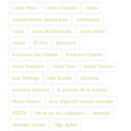
Carles Mesa
Carlos González
charla
complementos alimenticios
conferencia
curso
curso de formación
curso online
cáncer
El País
Entrevista
Francisco José Ojuelos
Francisco Ojuelos
Gente Despierta
Gente Sana
Juanjo Cáceres
Juan Revenga
Julio Basulto
lactancia
lactancia materna
la patraña de la semana
Maria Manera
más vegetales menos animales
NEUDC
No es un día cualquiera
obesidad
obesidad infantil
Olga Ayllón