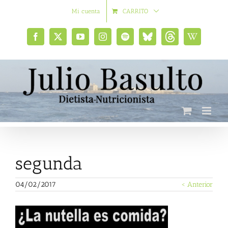
Saltar
Mi cuenta
CARRITO
al
contenido
Facebook
X
YouTube
Instagram
Spotify
Bluesky
Threads
Wikipedia
social
segunda
04/02/2017
< Anterior