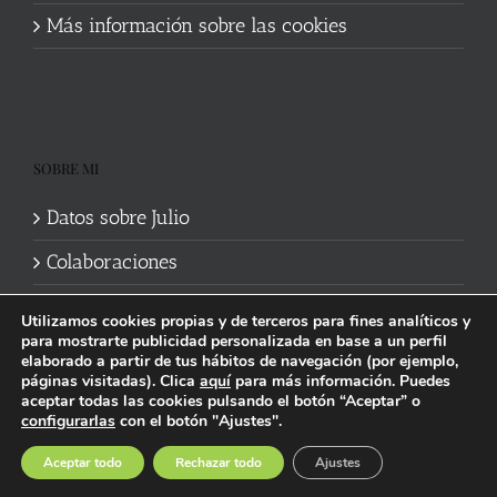
Más información sobre las cookies
SOBRE MI
Datos sobre Julio
Colaboraciones
Utilizamos cookies propias y de terceros para fines analíticos y
para mostrarte publicidad personalizada en base a un perfil
elaborado a partir de tus hábitos de navegación (por ejemplo,
páginas visitadas). Clica
aquí
para más información. Puedes
aceptar todas las cookies pulsando el botón “Aceptar” o
Política de cookies
|
Información legal y privacidad
| Web mantenida
configurarlas
con el botón "Ajustes".
por
Studi7
Facebook
X
YouTube
Instagram
Spotify
Bluesky
Threads
Wikipedia
Aceptar todo
Rechazar todo
Ajustes
social