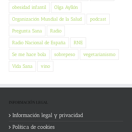
obesidad infantil
Olga Ayllón
Organización Mundial de la Salud
podcast
Pregunta Sana
Radio
Radio Nacional de España
RNE
Se me hace bola
sobrepeso
vegetarianismo
Vida Sana
vino
INFORMACIÓN LEGAL
Información legal y privacidad
Política de cookies