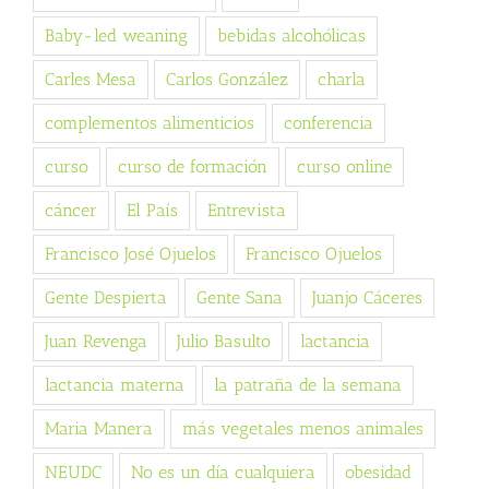
Baby-led weaning
bebidas alcohólicas
Carles Mesa
Carlos González
charla
complementos alimenticios
conferencia
curso
curso de formación
curso online
cáncer
El País
Entrevista
Francisco José Ojuelos
Francisco Ojuelos
Gente Despierta
Gente Sana
Juanjo Cáceres
Juan Revenga
Julio Basulto
lactancia
lactancia materna
la patraña de la semana
Maria Manera
más vegetales menos animales
NEUDC
No es un día cualquiera
obesidad