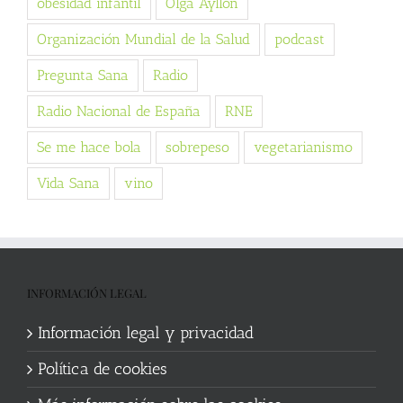
obesidad infantil
Olga Ayllón
Organización Mundial de la Salud
podcast
Pregunta Sana
Radio
Radio Nacional de España
RNE
Se me hace bola
sobrepeso
vegetarianismo
Vida Sana
vino
INFORMACIÓN LEGAL
Información legal y privacidad
Política de cookies