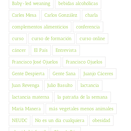
Baby-led weaning
bebidas alcohólicas
Carles Mesa
Carlos González
charla
complementos alimenticios
conferencia
curso
curso de formación
curso online
cáncer
El País
Entrevista
Francisco José Ojuelos
Francisco Ojuelos
Gente Despierta
Gente Sana
Juanjo Cáceres
Juan Revenga
Julio Basulto
lactancia
lactancia materna
la patraña de la semana
Maria Manera
más vegetales menos animales
NEUDC
No es un día cualquiera
obesidad