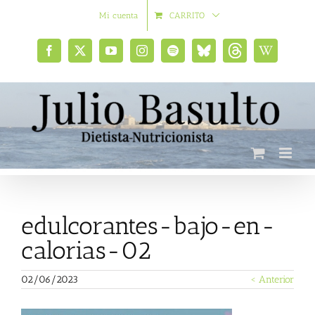
Saltar
Mi cuenta
CARRITO
al
contenido
Facebook
X
YouTube
Instagram
Spotify
Bluesky
Threads
Wikipedia
social
edulcorantes-bajo-en-
calorias-02
02/06/2023
< Anterior