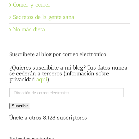
Comer y correr
Secretos de la gente sana
No más dieta
Suscríbete al blog por correo electrónico
¿Quieres suscribirte a mi blog? Tus datos nunca
se cederán a terceros (información sobre
privacidad
aqui
).
Dirección
de
correo
Suscribir
electrónico
Únete a otros 8.128 suscriptores
Entradas recientes