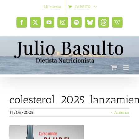
Saltar
Mi cuenta
CARRITO
al
contenido
Facebook
X
YouTube
Instagram
Spotify
Bluesky
Threads
Wikipedia
social
colesterol_2025_lanzamien
11/06/2025
< Anterior