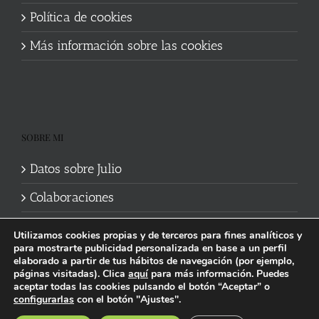
Política de cookies
Más información sobre las cookies
SOBRE MI
Datos sobre Julio
Colaboraciones
Utilizamos cookies propias y de terceros para fines analíticos y
para mostrarte publicidad personalizada en base a un perfil
elaborado a partir de tus hábitos de navegación (por ejemplo,
páginas visitadas). Clica
aquí
para más información. Puedes
aceptar todas las cookies pulsando el botón “Aceptar” o
Política de cookies
|
Información legal y privacidad
| Web mantenida
configurarlas
con el botón "Ajustes".
por
Studi7