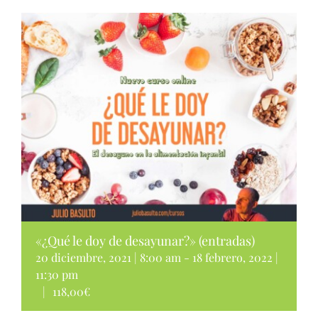
«¿Qué le doy de desayunar?» (entradas)
20 diciembre, 2021 | 8:00 am
-
18 febrero, 2022 |
11:30 pm
|
118,00€