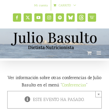
Saltar
Mi cuenta
CARRITO
al
contenido
Facebook
X
YouTube
Instagram
Spotify
Bluesky
Threads
Wikipedia
social
Ver información sobre otras conferencias de Julio
Basulto en el menú “
Conferencias
”
×
ESTE EVENTO HA PASADO.