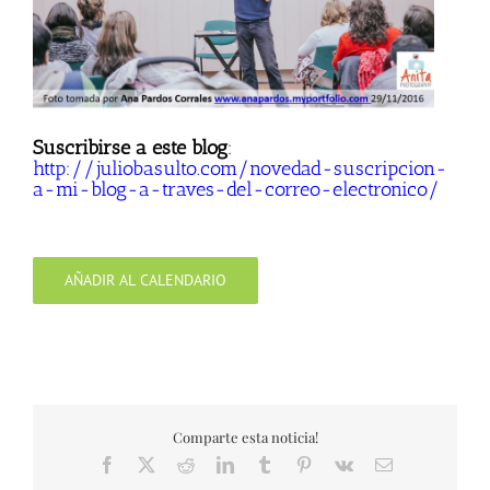
Suscribirse a este blog
:
http://juliobasulto.com/novedad-suscripcion-
a-mi-blog-a-traves-del-correo-electronico/
AÑADIR AL CALENDARIO
Comparte esta noticia!
Facebook
X
Reddit
LinkedIn
Tumblr
Pinterest
Vk
Correo
electrónico