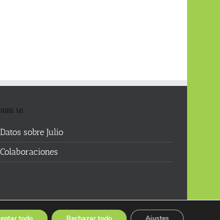
OBRE MI
Datos sobre Julio
Colaboraciones
eptar todo
Rechazar todo
Ajustes
Facebook
X
YouTube
Instagram
Spotify
Bluesky
Threads
Wikipedia