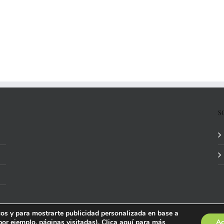
S
icos y para mostrarte publicidad personalizada en base a
por ejemplo, páginas visitadas). Clica
aquí
para más
Ac
ida por
Studi7