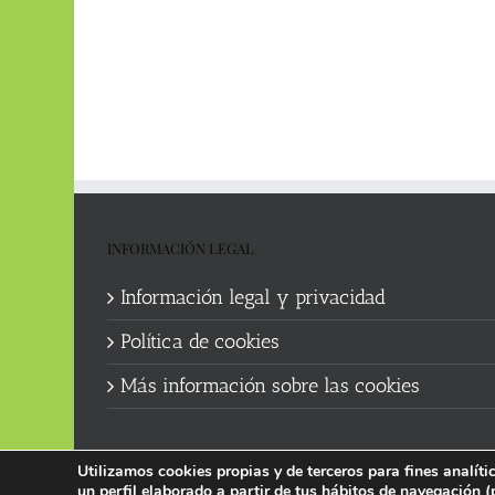
INFORMACIÓN LEGAL
Información legal y privacidad
Política de cookies
Más información sobre las cookies
Utilizamos cookies propias y de terceros para fines analít
un perfil elaborado a partir de tus hábitos de navegación (
Política de cookies
|
Información legal y privacidad
| Web manten