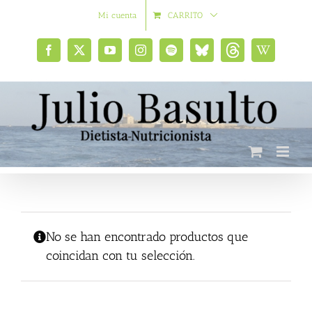
Saltar
Mi cuenta
CARRITO
al
contenido
Facebook
X
YouTube
Instagram
Spotify
Bluesky
Threads
Wikipedia
social
No se han encontrado productos que
coincidan con tu selección.