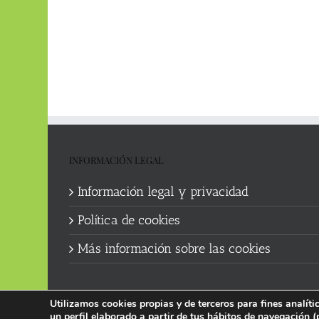
INFORMACIÓN LEGAL
Información legal y privacidad
Política de cookies
Más información sobre las cookies
Utilizamos cookies propias y de terceros para fines analít
un perfil elaborado a partir de tus hábitos de navegación (
Política de cookies
|
Información legal y privacidad
| Web manten