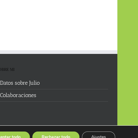
OBRE MI
Datos sobre Julio
Colaboraciones
eptar todo
Rechazar todo
Ajustes
Facebook
X
YouTube
Instagram
Spotify
Bluesky
Threads
Wikipedia