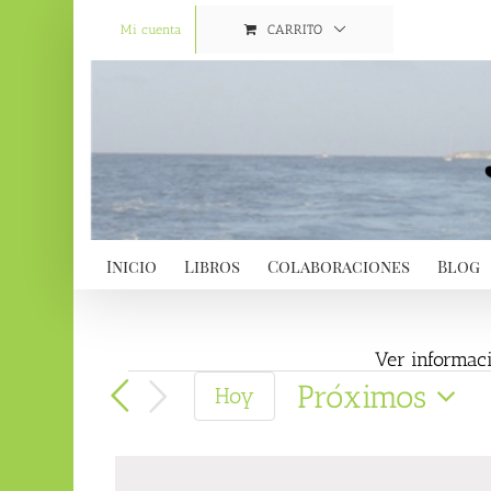
Saltar
al
Mi cuenta
CARRITO
contenido
Inicio
Libros
Colaboraciones
Blog
Ver informaci
Eventos
Próximos
Hoy
Selecciona
la