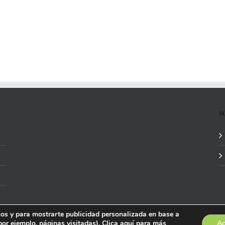
S
icos y para mostrarte publicidad personalizada en base a
por ejemplo, páginas visitadas). Clica
aquí
para más
Ac
ida por
Studi7