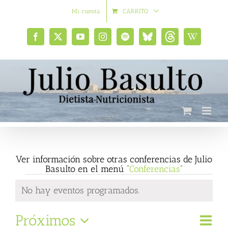
Saltar
Mi cuenta
CARRITO
al
contenido
Facebook
X
YouTube
Instagram
Spotify
Bluesky
Threads
Wikipedia
social
Ver información sobre otras conferencias de Julio
Basulto en el menú “
Conferencias
”
Eventos
No hay eventos programados.
Aviso
Naveg
Próximos
Navega
Lista