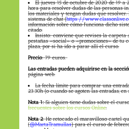
El jueves 15 de octubre de 2020 de 19 a 
hora para resolver dudas de las personas in
los materiales y tengan dudas que resolver.
sistema de chat (
https://www.classonlive.
información sobre cómo funciona dicho sist
citado.
Insisto: conviene que revises la carpeta
pestañas «social» o «promociones» de tu co
plaza, por si ha ido a parar allí el curso.
Precio
: 79 euros.
Las entradas pueden adquirirse en la sección
página web.
La fecha límite para comprar una entrada
23.30h (o cuando se agoten las entradas, en 
Nota 1:
Si alguien tiene dudas sobre el curs
frecuentes sobre los cursos Online
.
Nota 2
: He retocado el maravilloso cartel q
(
@MartaTramullas
) para el curso de febrer