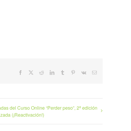
Facebook
X
Reddit
LinkedIn
Tumblr
Pinterest
Vk
Correo
electrónico
adas del Curso Online “Perder peso”, 2ª edición
izada (¡Reactivación!)