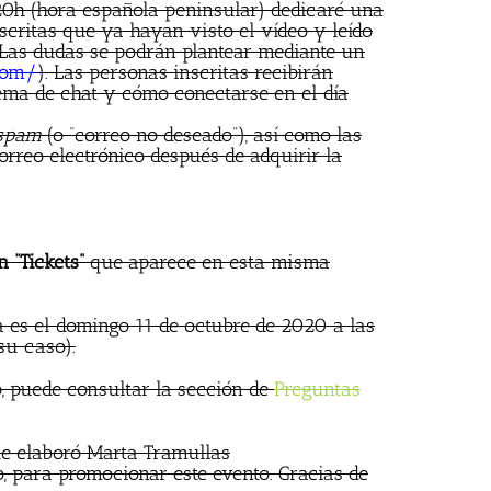
20h (hora española peninsular) dedicaré una
scritas que ya hayan visto el vídeo y leído
 Las dudas se podrán plantear mediante un
com/
). Las personas inscritas recibirán
ema de chat y cómo conectarse en el día
spam
(o “correo no deseado”), así como las
rreo electrónico después de adquirir la
 “Tickets”
que aparece en esta misma
 es el domingo 11 de octubre de 2020 a las
su caso).
o, puede consultar la sección de
Preguntas
ue elaboró Marta Tramullas
o, para promocionar este evento. Gracias de