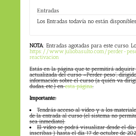
Entradas
Los Entradas todavía no están disponible
NOTA
: Entradas agotadas para este curso. Lo
https://www.juliobasulto.com/perder-pes
reactivacion
Estás en la página que te permitirá adquiri
actualizada del curso «Perder peso”, dirigido
información sobre el curso (a quién va dirigi
dudas, etc.) en
esta página
.
Importante:
Tendrás acceso al vídeo y a los materia
de la entrada al curso (el sistema no permit
sea inmediato).
El vídeo se podrá visualizar desde el dí
inscribas ) hasta el día 17 de octubre de 20