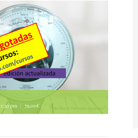
 11:30 pm
|
79,00€