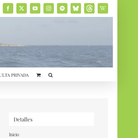
Facebook
X
YouTube
Instagram
Spotify
Bluesky
Threads
Wikipedia
social
ulta privada
Detalles
Inicio: