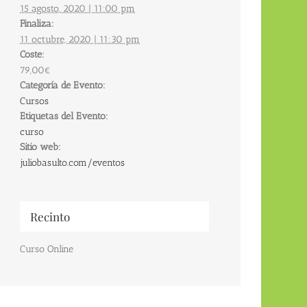
15 agosto, 2020 | 11:00 pm
Finaliza:
11 octubre, 2020 | 11:30 pm
Coste:
79,00€
Categoría de Evento:
Cursos
Etiquetas del Evento:
curso
Sitio web:
juliobasulto.com/eventos
Recinto
Curso Online