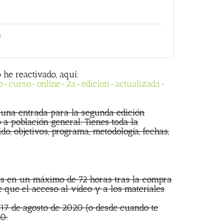
s
 he reactivado, aquí:
o-curso-online-2a-edicion-actualizada-
r una entrada para la segunda edición
 a población general. Tienes toda la
do, objetivos, programa, metodología, fechas,
les en un máximo de 72 horas tras la compra
e que el acceso al vídeo y a los materiales
a 17 de agosto de 2020 (o desde cuando te
20.