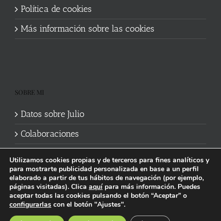
Política de cookies
Más información sobre las cookies
SOBRE MI
Datos sobre Julio
Colaboraciones
Utilizamos cookies propias y de terceros para fines analíticos y
para mostrarte publicidad personalizada en base a un perfil
elaborado a partir de tus hábitos de navegación (por ejemplo,
páginas visitadas). Clica
aquí
para más información. Puedes
aceptar todas las cookies pulsando el botón “Aceptar” o
Política de cookies
|
Información legal y privacidad
| Web mantenida
configurarlas
con el botón "Ajustes".
por
Studi7