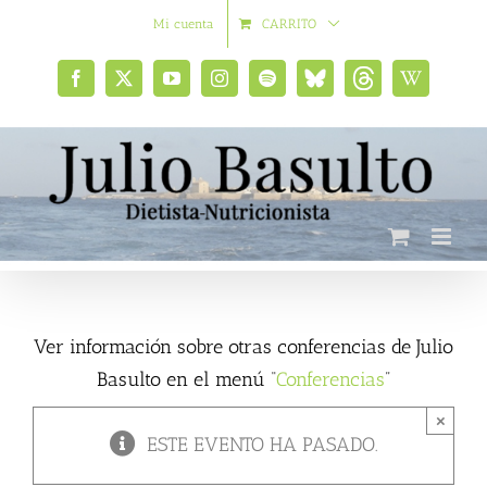
Saltar
Mi cuenta
CARRITO
al
contenido
Facebook
X
YouTube
Instagram
Spotify
Bluesky
Threads
Wikipedia
social
Ver información sobre otras conferencias de Julio
Basulto en el menú “
Conferencias
”
×
ESTE EVENTO HA PASADO.