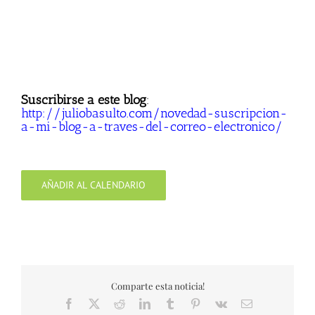
Suscribirse a este blog
:
http://juliobasulto.com/novedad-suscripcion-
a-mi-blog-a-traves-del-correo-electronico/
AÑADIR AL CALENDARIO
Comparte esta noticia!
Facebook
X
Reddit
LinkedIn
Tumblr
Pinterest
Vk
Correo
electrónico