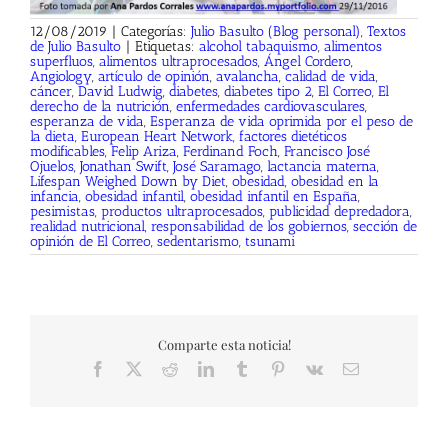
12/08/2019
|
Categorías:
Julio Basulto (Blog personal)
,
Textos
de Julio Basulto
|
Etiquetas:
alcohol tabaquismo
,
alimentos
superfluos
,
alimentos ultraprocesados
,
Ángel Cordero
,
Angiology
,
artículo de opinión
,
avalancha
,
calidad de vida
,
cáncer
,
David Ludwig
,
diabetes
,
diabetes tipo 2
,
El Correo
,
El
derecho de la nutrición
,
enfermedades cardiovasculares
,
esperanza de vida
,
Esperanza de vida oprimida por el peso de
la dieta
,
European Heart Network
,
factores dietéticos
modificables
,
Felip Ariza
,
Ferdinand Foch
,
Francisco José
Ojuelos
,
Jonathan Swift
,
José Saramago
,
lactancia materna
,
Lifespan Weighed Down by Diet
,
obesidad
,
obesidad en la
infancia
,
obesidad infantil
,
obesidad infantil en España
,
pesimistas
,
productos ultraprocesados
,
publicidad depredadora
,
realidad nutricional
,
responsabilidad de los gobiernos
,
sección de
opinión de El Correo
,
sedentarismo
,
tsunami
Comparte esta noticia!
Facebook
X
Reddit
LinkedIn
Tumblr
Pinterest
Vk
Correo
electrónico