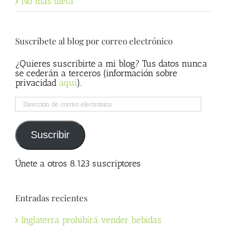
No más dieta
Suscríbete al blog por correo electrónico
¿Quieres suscribirte a mi blog? Tus datos nunca
se cederán a terceros (información sobre
privacidad
aqui
).
Dirección
de
correo
electrónico
Suscribir
Únete a otros 8.123 suscriptores
Entradas recientes
Inglaterra prohibirá vender bebidas