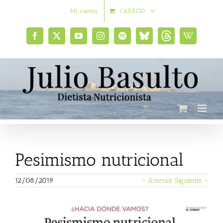
Saltar
Mi cuenta
CARRITO
al
contenido
Facebook
X
YouTube
Instagram
Spotify
Bluesky
Threads
Wikipedia
social
Pesimismo nutricional
12/08/2019
< Anterior
Siguiente >
Ver
imagen