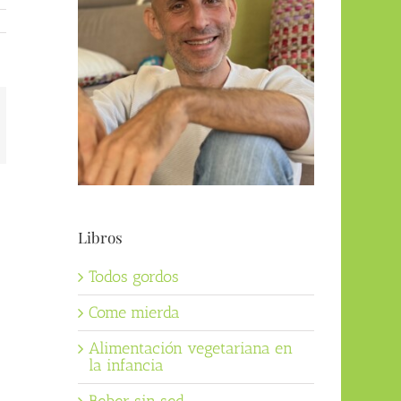
orreo
ectrónico
Libros
Todos gordos
Come mierda
Alimentación vegetariana en
la infancia