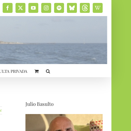
Facebook
X
YouTube
Instagram
Spotify
Bluesky
Threads
Wikipedia
social
ulta privada
Julio Basulto
or