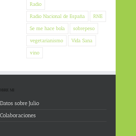
Radio
Radio Nacional de España
RNE
Se me hace bola
sobrepeso
vegetarianismo
Vida Sana
vino
OBRE MI
Datos sobre Julio
Colaboraciones