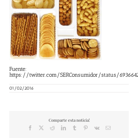
Fuente:
https://twitter.com/SERConsumidor/status/693664
01/02/2016
Comparte esta noticia!
Facebook
X
Reddit
LinkedIn
Tumblr
Pinterest
Vk
Correo
electrónico