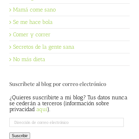
Mamá come sano
Se me hace bola
Comer y correr
Secretos de la gente sana
No más dieta
Suscríbete al blog por correo electrónico
¿Quieres suscribirte a mi blog? Tus datos nunca
se cederán a terceros (información sobre
privacidad
aqui
).
Dirección
de
correo
Suscribir
electrónico